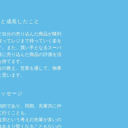
と成⻑したこと
ど自分の売り込んだ商品が陳列
取ってレジまで持っていく姿を
す。また、買い手となるスーパ
様に売り込んだ商品の評価を頂
を持てます。
方の教え、営業を通して、物事
と思います。
メッセージ
期的であり、同期、先輩共に仲
に行くことも。
は別という考えの先輩が多いの
はあまり堅くなることもないの