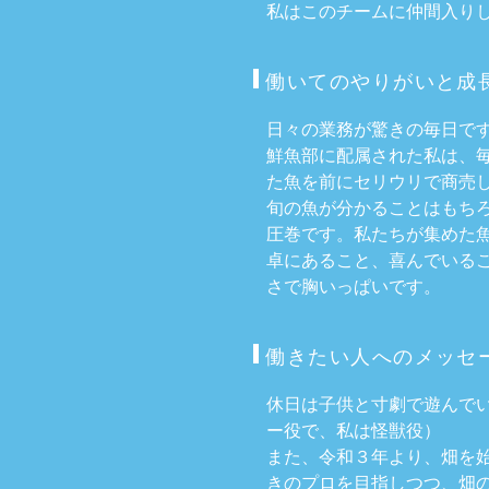
私はこのチームに仲間入り
働いてのやりがいと成
日々の業務が驚きの毎日で
鮮魚部に配属された私は、
た魚を前にセリウリで商売
旬の魚が分かることはもち
圧巻です。私たちが集めた
卓にあること、喜んでいる
さで胸いっぱいです。
働きたい人へのメッセ
休日は子供と寸劇で遊んで
ー役で、私は怪獣役）
また、令和３年より、畑を始
きのプロを目指しつつ、畑