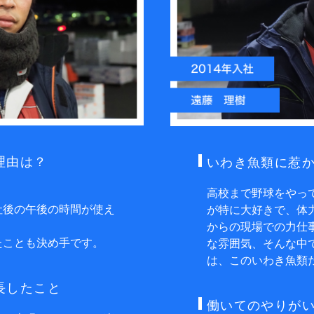
理由は？
いわき⿂類に惹か
）
高校まで野球をやっ
社後の午後の時間が使え
が特に大好きで、体
からの現場での力仕
たことも決め手です。
な雰囲気、そんな中
は、このいわき魚類
⻑したこと
働いてのやりがい