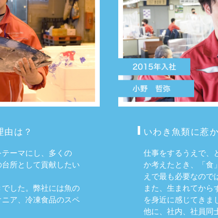
理由は？
いわき⿂類に惹か
をテーマにし、多くの
仕事をするうえで、
の台所として貢献したい
か考えたとき、「食
えで最も必要なので
きでした。弊社には魚の
また、生まれてから
オニア、冷凍食品のスペ
を身近に感じてきま
。
他に、社内、社員同