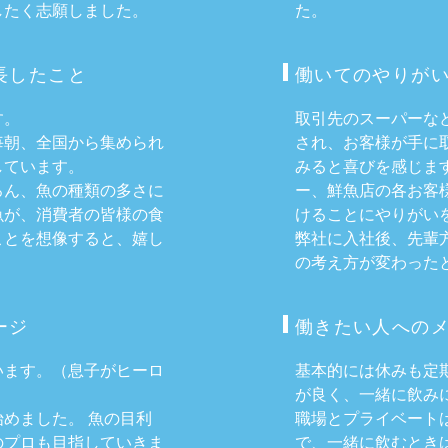
したく志願しました。
た。
⻑したこと
働いてのやりがい
す。
取引先のスーパーな
毎朝、全国から集められ
され、お客様が手に
しています。
みると喜びを感じま
ろん、魚の種類の多さに
ー、鮮魚店の各お客
魚が、消費者の皆様の食
けることにやりがい
ことを想像すると、嬉し
弊社に入社後、先輩
の考え方が変わった
ージ
働きたい人への
います。（息子がヒーロ
基本的には休みも定
が良く、一緒に飲み
めました。 魚の目利
職場とプライベート
のプロも目指していきま
で、一緒に飲むとき