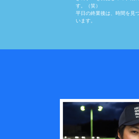
す。（笑）
平日の終業後は、時間を見
います。